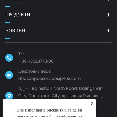
ПРОДУКТИ
НОВИНИ
Тел:

+86-13923773106
Електронна поща:

atlascopcoservices@163.com
Адрес: Bainishan North Road, Dalingshan
City, Dongguan City, провинция Гуангдонг,

Китай
X
Ние използваме бисквитки, за да ви
предложим по-добро сърфиране, да