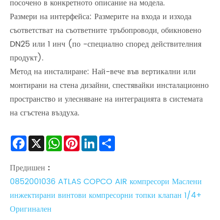
посочено в конкретното описание на модела.
Размери на интерфейса: Размерите на входа и изхода
съответстват на съответните тръбопроводи, обикновено
DN25 или 1 инч (по -специално според действителния
продукт).
Метод на инсталиране: Най-вече във вертикални или
монтирани на стена дизайни, спестявайки инсталационно
пространство и улесняване на интеграцията в системата
на сгъстена въздуха.
Facebook
X
WhatsApp
Pinterest
LinkedIn
Share
Предишен :
0852001036 ATLAS COPCO AIR компресори Маслени
инжектирани винтови компресорни топки клапан 1/4+
Оригинален