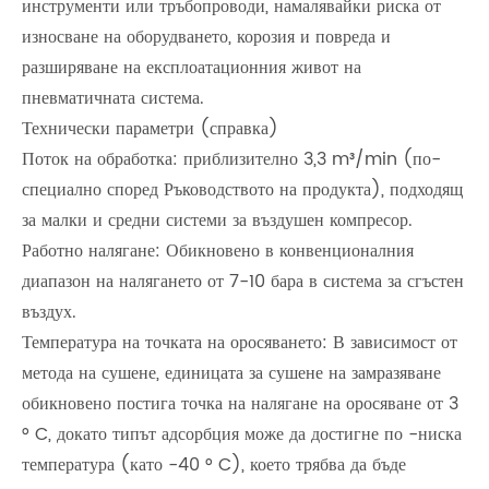
инструменти или тръбопроводи, намалявайки риска от
износване на оборудването, корозия и повреда и
разширяване на експлоатационния живот на
пневматичната система.
Технически параметри (справка)
Поток на обработка: приблизително 3,3 m³/min (по-
специално според Ръководството на продукта), подходящ
за малки и средни системи за въздушен компресор.
Работно налягане: Обикновено в конвенционалния
диапазон на налягането от 7-10 бара в система за сгъстен
въздух.
Температура на точката на оросяването: В зависимост от
метода на сушене, единицата за сушене на замразяване
обикновено постига точка на налягане на оросяване от 3
° C, докато типът адсорбция може да достигне по -ниска
температура (като -40 ° C), което трябва да бъде