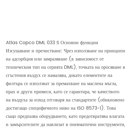
Atlas Copco DML 033 S Основни функции
Изсушаване и пречистване: Чрез използване на принципи
на адсорбция или замразяване (в зависимост от
техническия тип на серията DML), точката на оросяване в
сгъстения въздух се намалява, докато елементите на
филтъра се използват за премахване на маслена мъгла,
прах и други примеси, като се гарантира, че качеството
на въздуха за изход отговаря на стандартите (обикновено
достигащо специфичното ниво на ISO 8573-1). Това
също предпазва оборудването, като предотвратява влагата
и замърсителите да навлизат в пневматични инструменти,