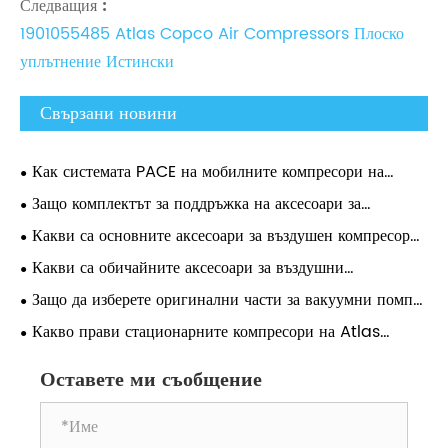
Следващия :
1901055485 Atlas Copco Air Compressors Плоско
уплътнение Истински
Свързани новини
Как системата PACE на мобилните компресори на
Atlas Copco позволява регулиране на налягането от 0,1
Защо комплектът за поддръжка на аксесоари за
бара?
въздушен компресор Atlas е от съществено значение за
Какви са основните аксесоари за въздушен компресор
дългосрочната работа на компресора?
Atlas и защо са важни?
Какви са обичайните аксесоари за въздушни
компресори Atlas?
Защо да изберете оригинални части за вакуумни помпи
за дълготрайна работа?
Какво прави стационарните компресори на Atlas
Copco най-добрият избор за промишлени приложения?
Оставете ми съобщение