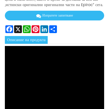
„истински оригинални оригинални части на Epiroc“ сега.
Изпратете запитване
Facebook
X
WhatsApp
Pinterest
LinkedIn
Share
Описание на продукта