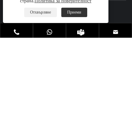
страна.
Политика за поверителност
Отхвърляне
Приеми
Тел:

+86-13923773106




Електронна поща:

atlascopcoservices@163.com
Адрес: Bainishan North Road, Dalingshan
City, Dongguan City, провинция Гуангдонг,

Китай
Авторско право © 2024 Taike Factory Всички права
запазени
Links
|
Sitemap
|
RSS
|
XML
|
Политика за