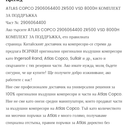
ATLAS COPCO 2906064400 ZR500 VSD 8000H КОМПЛЕКТ
ЗА ПОДДРЪЖКА
Част №: 2906064400
Ако търсите ATLAS COPCO 2906064400 ZR500 VSD 8000H
КОМПЛЕКТ ЗА ПОДДРЪЖКА, ето правилната
страница. Китайският доставчик на компресори‑се стреми да
предлага ВСИЧКИ оригинални оригинални въздушни компресори
като Ingersoll Rand, Atlas Copco, Sullair и др., както и
свързаните с тях резервни части. Ако имате нужда, моля, бъдете
сигурни, че ще купите! Ще получите добро изживяване, ако
работите с нас!
Ние сме професионален доставчик на универсални решения за
100% оригинални въздушни компресори и части на Atlas Copco.
Ние не сме като онези средни манипулатори, които продават части
за въздушни компресори на Atlas Copco. Тъй като количеството
ни месечни поръчки за Atlas е много голямо, получаваме
специална отстъпка, правим поръчки за Atlas директно без