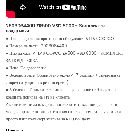
2906064400 ZR500 VSD 8000H Комплект за
поддръжка
● Производител на оригинално оборудване: ATLAS COPCO
● Номера на части: 2906064400
● Име на част: ATLAS COPCO ZR500 VSD 8000H КОМПЛЕКТ
ЗА ПОДДРЪЖКА
● Цена: По договаряне
● Водещо време: Обикновено около 4-7 седмици (различава се
според ситуацията в реално време)
● Забележка: Снимките са само за справка и ще се базират на
крайната покупка на PN на клиента
Ако не можете да намерите посочените от вас номера на части,
моля, изпратете ни имейл с вашия списък с номера на части или
просто изпратете формулярите за RFQ по-долу.
Преглед