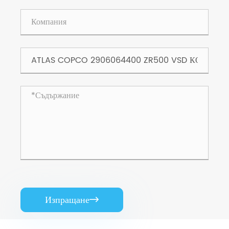
Изпращане
